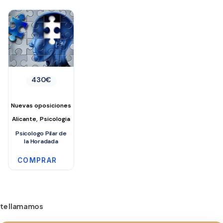
Este
producto
tiene
múltiples
variantes.
Las
430
€
opciones
se
Nuevas oposiciones
pueden
,
elegir
Alicante
Psicologia
en
Psicologo Pilar de
la Horadada
la
página
COMPRAR
de
producto
te llamamos