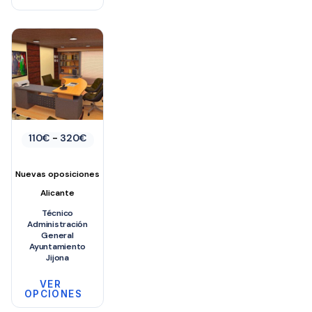
Rango
110
€
-
320
€
de
precios:
desde
Nuevas oposiciones
110€
hasta
Alicante
320€
Técnico
Administración
General
Ayuntamiento
Jijona
VER
OPCIONES