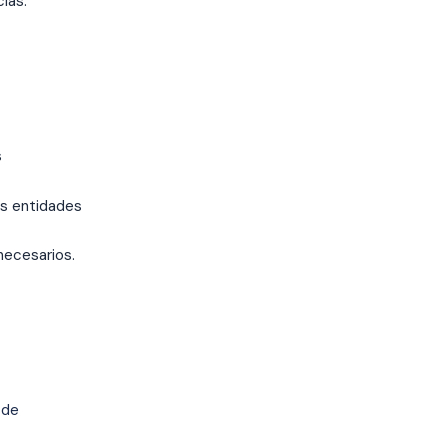
ias.
s
as entidades
necesarios.
 de