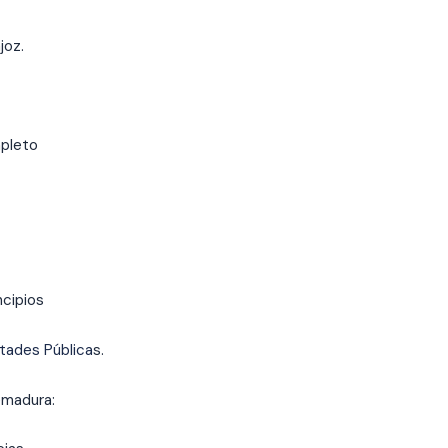
joz.
pleto
ncipios
rtades Pública
s.
emadura: