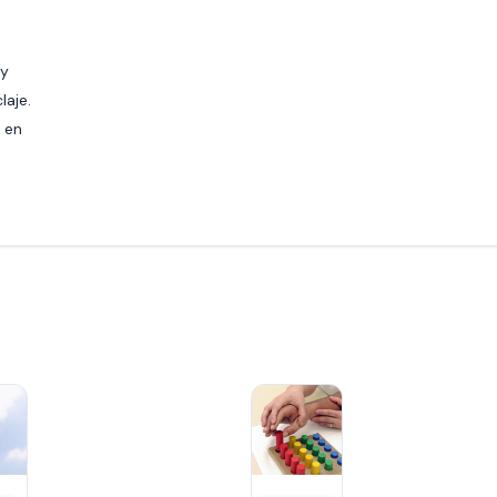
 y
laje.
 en