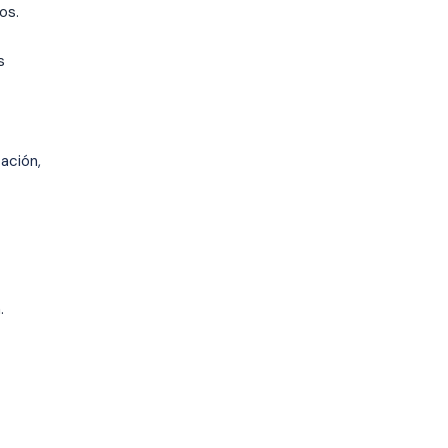
os.
s
ación,
.