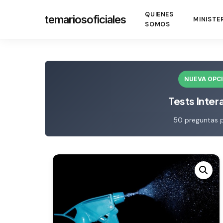
Skip
QUIENES
temariosoficiales
to
MINISTE
SOMOS
main
content
NUEVA OPC
Tests Inter
50 preguntas 