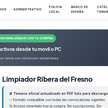
POLICIA
BANCO DE
CATÁL
RIOS
ADMINISTRATIVO
LOCAL
ESPAÑA
TEMAR
ION PARA AÑADIR CON TU COMPRA
activos desde tu movil o PC
por tema con correccion instantanea
Limpiador Ribera del Fresno
📘
Temario oficial actualizado en PDF listo para descarga
✅ Formato compatible con todas las convocatorias vigentes.
🚀 Acceso inmediato tras la compra. Sin suscripciones. Sin