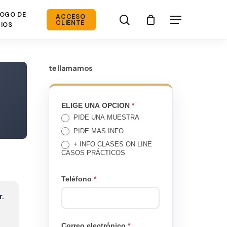
OGO DE
search
ACCESO
Menú
CLIENTE
IOS
te llamamos
TE
ELIGE UNA OPCION
*
PIDE UNA MUESTRA
LLAMAMOS
PIDE MAS INFO
+ INFO CLASES ON LINE
CASOS PRÁCTICOS
Teléfono
*
r.
Correo electrónico
*