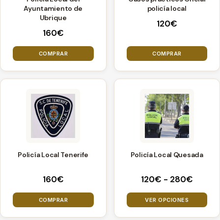
Ayuntamiento de
policía local
Ubrique
120
€
160
€
COMPRAR
COMPRAR
Este
producto
tiene
múltiples
variantes.
Policía Local Tenerife
Policía Local Quesada
Las
opciones
Rango
160
€
120
€
-
280
€
se
de
pueden
precio
COMPRAR
VER OPCIONES
elegir
desde