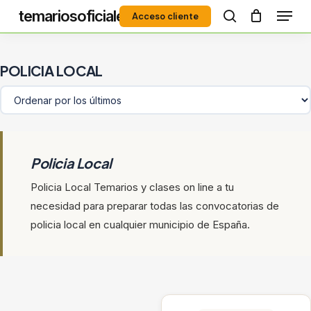
Menú
Skip
temariosoficiales
Acceso cliente
to
search
Close
main
Menu
content
POLICIA LOCAL
Policia Local
Policia Local Temarios y clases on line a tu
necesidad para preparar todas las convocatorias de
policia local en cualquier municipio de España.