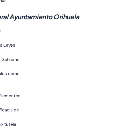
mas.
ral Ayuntamiento Orihuela
a.
as Leyes
l Gobierno
nales como
 Elementos.
ficacia de
to tutela