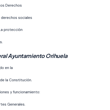
 Los Derechos
s derechos sociales
La protección
s.
ral Ayuntamiento Orihuela
do en la
 de la Constitución.
iones y funcionamiento:
rtes Generales.