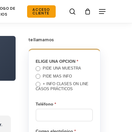
OGO DE
search
ACCESO
Menú
CLIENTE
IOS
te llamamos
TE
ELIGE UNA OPCION
*
PIDE UNA MUESTRA
LLAMAMOS
PIDE MAS INFO
+ INFO CLASES ON LINE
CASOS PRÁCTICOS
Teléfono
*
r.
Correo electrónico
*