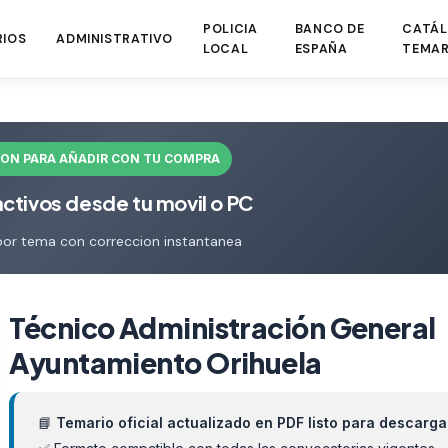
POLICIA
BANCO DE
CATÁL
RIOS
ADMINISTRATIVO
LOCAL
ESPAÑA
TEMAR
ION PARA AÑADIR CON TU COMPRA
activos desde tu movil o PC
por tema con correccion instantanea
Técnico Administración General
Ayuntamiento Orihuela
📘
Temario oficial actualizado en PDF listo para descarga