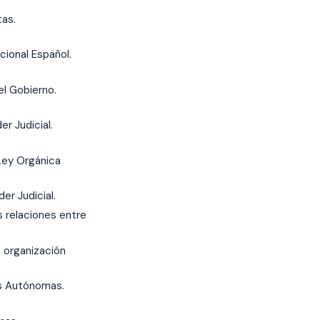
tas.
cional Español.
el Gobierno.
r Judicial.
 Ley Orgánica
er Judicial.
 relaciones entre
 organización
es Autónomas.