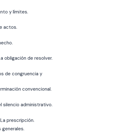
to y límites.
e actos.
hecho.
a obligación de resolver.
ios de congruencia y
terminación convencional.
l silencio administrativo.
 La prescripción.
s generales.