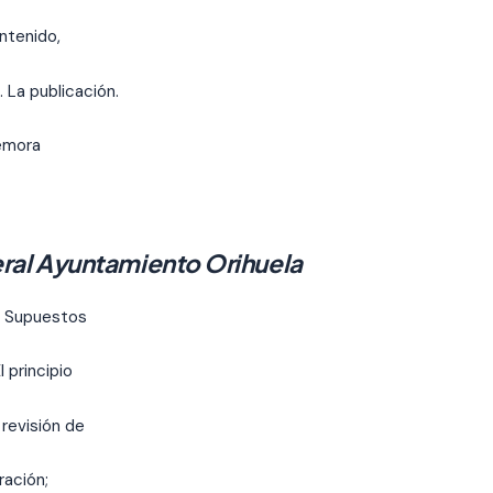
ontenido,
 La publicación.
demora
ral Ayuntamiento Orihuela
o. Supuestos
 principio
 revisión de
ración;