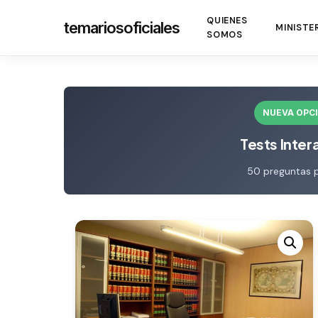
Skip
QUIENES
temariosoficiales
to
MINISTE
SOMOS
main
content
NUEVA OPC
Tests Inter
50 preguntas 