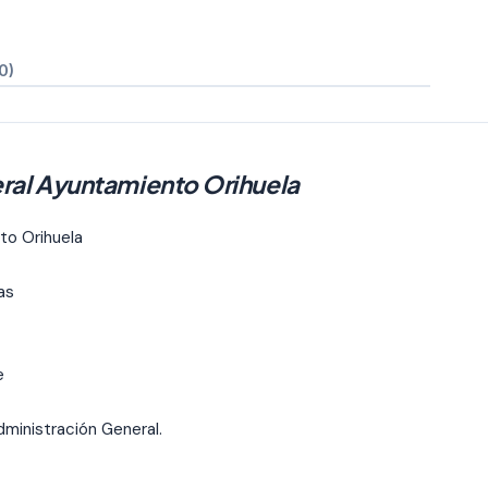
0)
ral Ayuntamiento Orihuela
to Orihuela
as
e
ministración General.