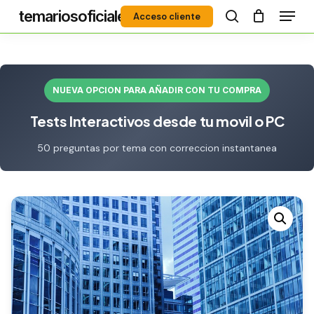
Menú
Skip
temariosoficiales
Acceso cliente
to
search
Close
main
Menu
content
NUEVA OPCION PARA AÑADIR CON TU COMPRA
Tests Interactivos desde tu movil o PC
50 preguntas por tema con correccion instantanea