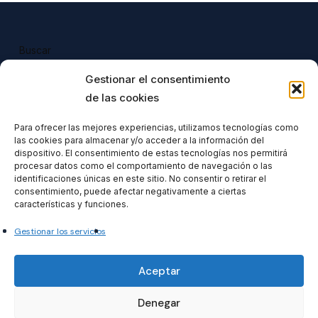
Buscar
Buscar
Gestionar el consentimiento
de las cookies
Para ofrecer las mejores experiencias, utilizamos tecnologías como
las cookies para almacenar y/o acceder a la información del
Todos nuestros productos tienen 
dispositivo. El consentimiento de estas tecnologías nos permitirá
incluido el IVA en su precio.
procesar datos como el comportamiento de navegación o las
identificaciones únicas en este sitio. No consentir o retirar el
consentimiento, puede afectar negativamente a ciertas
características y funciones.
Gestionar los servicios
Formacionventiocho2023 SL
Aceptar
Denegar