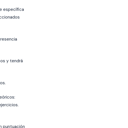
te específica
eccionados
presencia
tos y tendrá
tos.
eóricos:
ercicios.
n puntuación