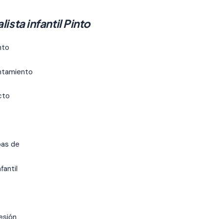
sta infantil Pinto
nto
untamiento
cto
bas de
fantil
esión