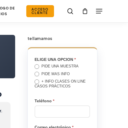
OGO DE
search
ACCESO
Menú
CLIENTE
IOS
te llamamos
TE
ELIGE UNA OPCION
*
PIDE UNA MUESTRA
LLAMAMOS
PIDE MAS INFO
+ INFO CLASES ON LINE
CASOS PRÁCTICOS
o
Teléfono
*
r.
Correo electrónico
*