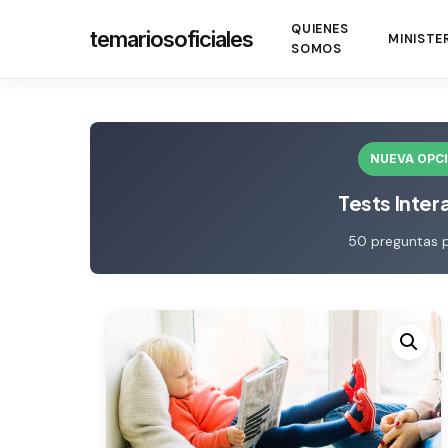
Skip
QUIENES
temariosoficiales
to
MINISTE
SOMOS
main
content
NUEVA OPC
Tests Inter
50 preguntas 