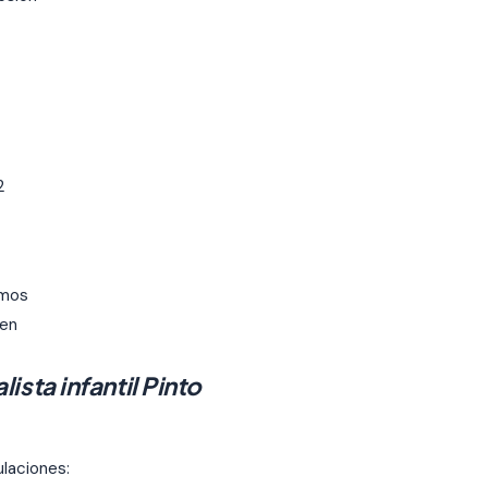
2
imos
 en
sta infantil Pinto
ulaciones: