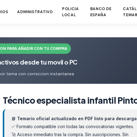
POLICIA
BANCO DE
CATÁL
RIOS
ADMINISTRATIVO
LOCAL
ESPAÑA
TEMAR
ION PARA AÑADIR CON TU COMPRA
activos desde tu movil o PC
por tema con correccion instantanea
Técnico especialista infantil Pint
📘
Temario oficial actualizado en PDF listo para descarga
✅ Formato compatible con todas las convocatorias vigentes.
🚀 Acceso inmediato tras la compra. Sin suscripciones. Sin