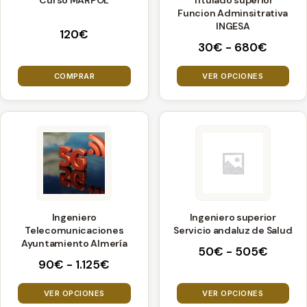
Curso MARPOL
Titulado superior
Las
Funcion Adminsitrativa
opciones
INGESA
120
€
se
Rango
30
€
-
680
€
pueden
de
precios
elegir
COMPRAR
VER OPCIONES
desde
en
30€
la
hasta
página
Este
Este
680€
de
producto
producto
producto
tiene
tiene
múltiples
múltiples
variantes.
variantes.
Ingeniero
Ingeniero superior
Las
Las
Telecomunicaciones
Servicio andaluz de Salud
opciones
opciones
Ayuntamiento Almería
Rango
50
€
-
505
€
se
se
Rango
90
€
-
1.125
€
de
pueden
pueden
de
precios
precios:
elegir
elegir
VER OPCIONES
VER OPCIONES
desde