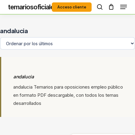
Menú
Skip
temariosoficiales
Acceso cliente
to
search
Close
main
Menu
content
andalucia
andalucia
andalucia Temarios para oposiciones empleo público
en formato PDF descargable, con todos los temas
desarrollados