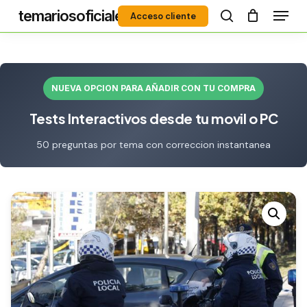
Menú
Skip
temariosoficiales
Acceso cliente
to
search
Close
main
Menu
content
NUEVA OPCION PARA AÑADIR CON TU COMPRA
Tests Interactivos desde tu movil o PC
50 preguntas por tema con correccion instantanea