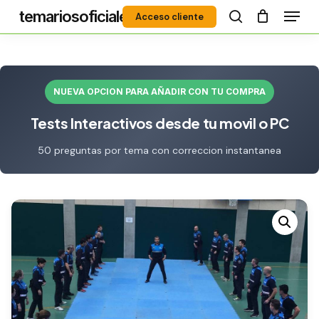
Menú
Skip
temariosoficiales
Acceso cliente
to
search
Close
main
Menu
content
NUEVA OPCION PARA AÑADIR CON TU COMPRA
Tests Interactivos desde tu movil o PC
50 preguntas por tema con correccion instantanea