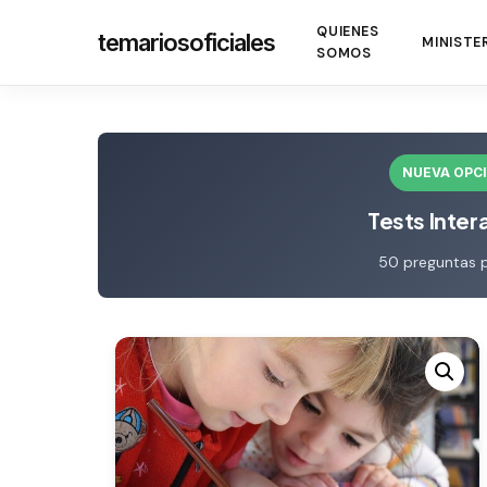
Skip
QUIENES
temariosoficiales
to
MINISTE
SOMOS
main
content
NUEVA OPC
Tests Inter
50 preguntas 