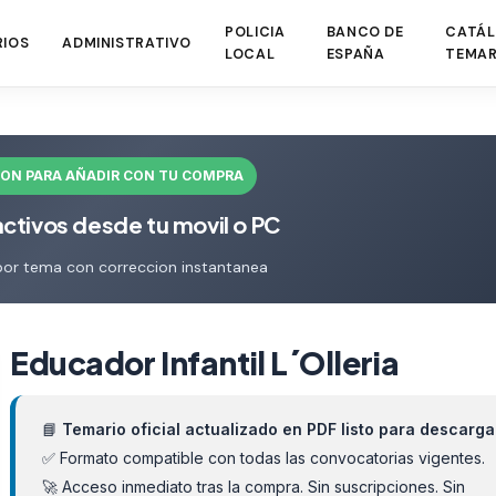
POLICIA
BANCO DE
CATÁL
RIOS
ADMINISTRATIVO
LOCAL
ESPAÑA
TEMAR
ION PARA AÑADIR CON TU COMPRA
activos desde tu movil o PC
por tema con correccion instantanea
Educador Infantil L´Olleria
📘
Temario oficial actualizado en PDF listo para descarga
✅ Formato compatible con todas las convocatorias vigentes.
🚀 Acceso inmediato tras la compra. Sin suscripciones. Sin