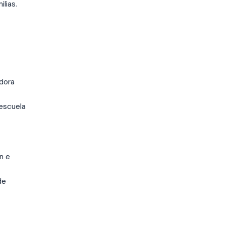
lias.
dora
 escuela
n e
de