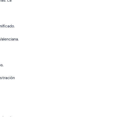
as. La
nificado.
alenciana.
s.
istración