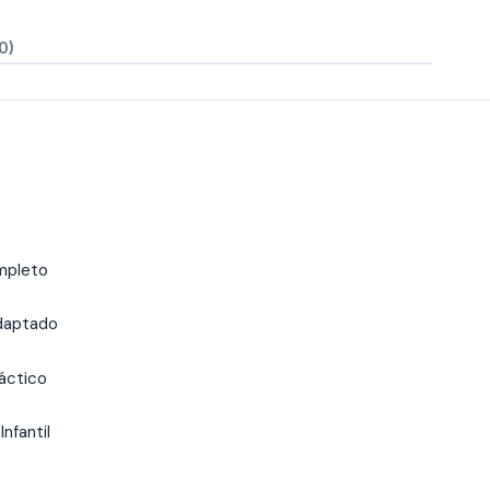
0)
mpleto
adaptado
áctico
nfantil