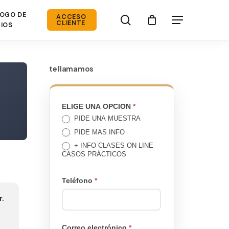
OGO DE
search
ACCESO
Menú
CLIENTE
IOS
te llamamos
TE
ELIGE UNA OPCION
*
PIDE UNA MUESTRA
LLAMAMOS
PIDE MAS INFO
+ INFO CLASES ON LINE
CASOS PRÁCTICOS
Teléfono
*
r.
Correo electrónico
*