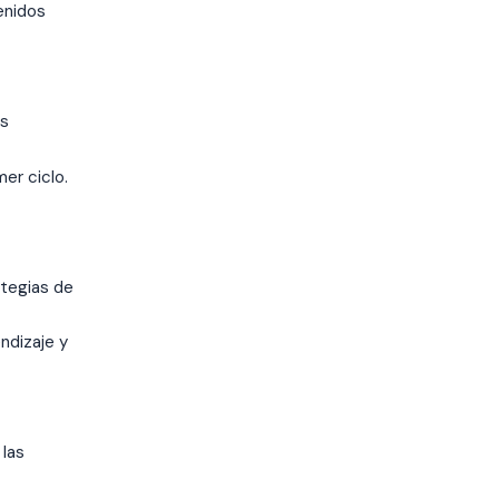
enidos
as
mer ciclo.
ategias de
ndizaje y
 las