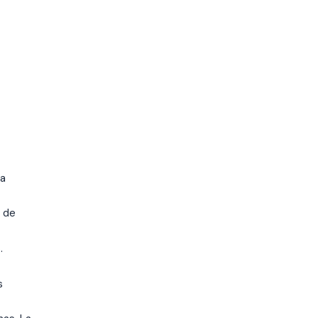
la
s de
.
s