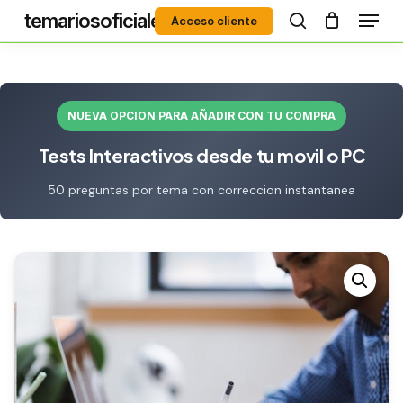
Menú
Skip
temariosoficiales
Acceso cliente
to
search
Close
main
Menu
content
NUEVA OPCION PARA AÑADIR CON TU COMPRA
Tests Interactivos desde tu movil o PC
50 preguntas por tema con correccion instantanea