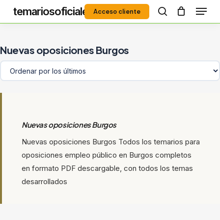
Menú
Skip
temariosoficiales
Acceso cliente
to
search
Close
main
Menu
content
Nuevas oposiciones Burgos
Nuevas oposiciones Burgos
Nuevas oposiciones Burgos Todos los temarios para
oposiciones empleo público en Burgos completos
en formato PDF descargable, con todos los temas
desarrollados