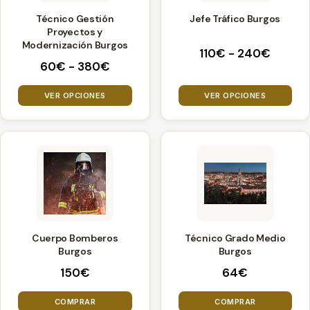
variantes.
variantes.
Técnico Gestión
Jefe Tráfico Burgos
Las
Las
Proyectos y
opciones
opciones
Modernización Burgos
Rango
110
€
-
240
€
se
se
Rango
60
€
-
380
€
de
pueden
pueden
de
precios
precios:
elegir
elegir
VER OPCIONES
VER OPCIONES
desde
desde
110€
en
en
60€
hasta
la
la
hasta
240€
página
página
380€
de
de
producto
producto
Cuerpo Bomberos
Técnico Grado Medio
Burgos
Burgos
150
€
64
€
COMPRAR
COMPRAR