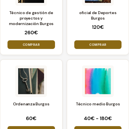
Técnico de gestión de
oficial de Deportes
proyectos y
Burgos
modernización Burgos
120
€
260
€
COMPRAR
COMPRAR
Este
producto
tiene
múltiples
variantes.
Ordenanza Burgos
Técnico medio Burgos
Las
opciones
Rango
60
€
40
€
-
180
€
se
de
pueden