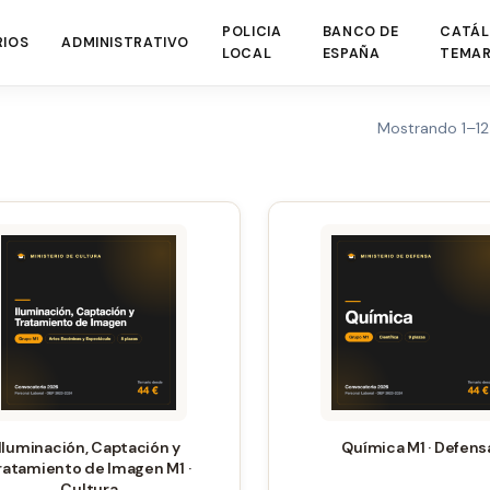
POLICIA
BANCO DE
CATÁL
RIOS
ADMINISTRATIVO
LOCAL
ESPAÑA
TEMAR
Mostrando 1–12
Este
Este
producto
producto
tiene
tiene
múltiples
múltiples
variantes.
variantes.
Las
Las
opciones
opciones
se
se
Iluminación, Captación y
Química M1 · Defens
pueden
pueden
ratamiento de Imagen M1 ·
Cultura