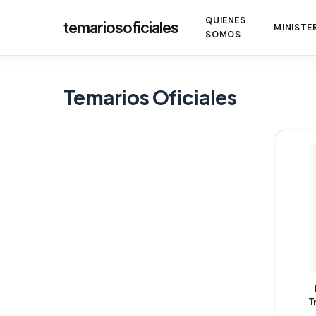
Skip
QUIENES
temariosoficiales
to
MINISTE
SOMOS
main
content
Temarios Oficiales
T