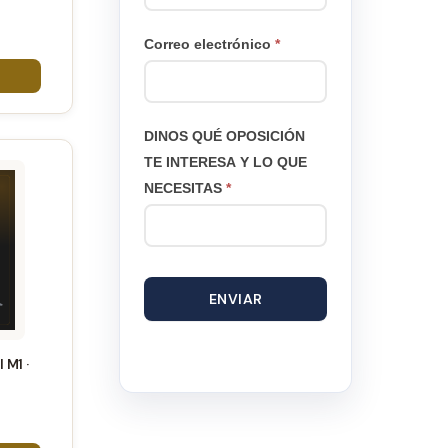
ango
e
Correo electrónico
*
ecios:
esde
4€
asta
DINOS QUÉ OPOSICIÓN
88€
TE INTERESA Y LO QUE
NECESITAS
*
ENVIAR
M1 ·
ango
e