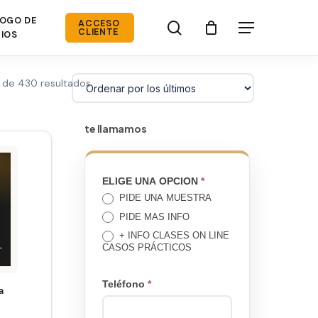
OGO DE
search
ACCESO
Menú
CLIENTE
IOS
Ordenado
 de 430 resultados
por
los
te llamamos
últimos
TE
ELIGE UNA OPCION
*
PIDE UNA MUESTRA
LLAMAMOS
PIDE MAS INFO
+ INFO CLASES ON LINE
CASOS PRÁCTICOS
Teléfono
*
a