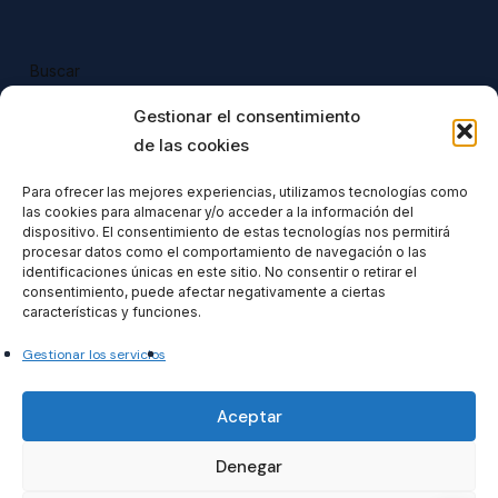
Buscar
Buscar
Gestionar el consentimiento
de las cookies
Para ofrecer las mejores experiencias, utilizamos tecnologías como
las cookies para almacenar y/o acceder a la información del
Todos nuestros productos tienen 
dispositivo. El consentimiento de estas tecnologías nos permitirá
incluido el IVA en su precio.
procesar datos como el comportamiento de navegación o las
identificaciones únicas en este sitio. No consentir o retirar el
consentimiento, puede afectar negativamente a ciertas
características y funciones.
Gestionar los servicios
Formacionventiocho2023 SL
Aceptar
Denegar