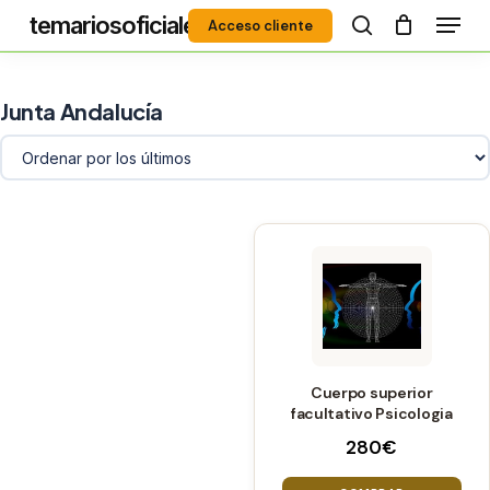
Menú
Skip
temariosoficiales
Acceso cliente
to
search
Close
main
Menu
content
Junta Andalucía
Cuerpo superior
facultativo Psicologia
280
€