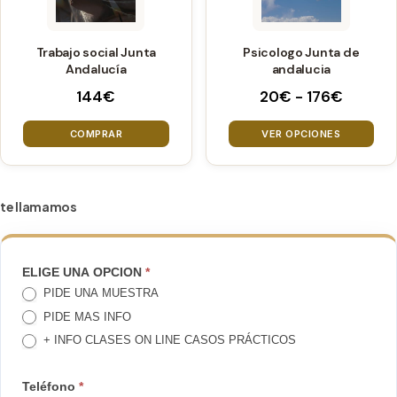
producto
producto
múltiples
variantes.
Trabajo social Junta
Psicologo Junta de
Las
Andalucía
andalucia
opciones
Rango
144
€
20
€
-
176
€
se
de
pueden
precios
COMPRAR
VER OPCIONES
elegir
desde
20€
en
hasta
la
te llamamos
176€
página
de
producto
TE
ELIGE UNA OPCION
*
PIDE UNA MUESTRA
LLAMAMOS
PIDE MAS INFO
+ INFO CLASES ON LINE CASOS PRÁCTICOS
Teléfono
*