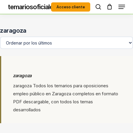
Menú
Skip
temariosoficiales
Acceso cliente
to
search
Close
main
Menu
content
zaragoza
zaragoza
zaragoza Todos los temarios para oposiciones
empleo público en Zaragoza completos en formato
PDF descargable, con todos los temas
desarrollados