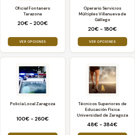
variantes.
variantes.
Oficial Fontanero
Operario Servicios
Las
Las
Tarazona
Múltiples Villanueva de
opciones
opciones
Gállego
Rango
20
€
-
200
€
se
se
Rango
20
€
-
180
€
de
pueden
pueden
de
precios:
precios
elegir
elegir
VER OPCIONES
desde
VER OPCIONES
desde
20€
en
en
20€
hasta
la
la
hasta
200€
página
página
Este
Este
180€
de
de
producto
producto
producto
producto
tiene
tiene
múltiples
múltiples
variantes.
variantes.
Policía Local Zaragoza
Técnicos Superiores de
Las
Las
Educación Física
opciones
opciones
Universidad de Zaragoza
Rango
100
€
-
260
€
se
se
Rango
48
€
-
384
€
de
pueden
pueden
de
precios: