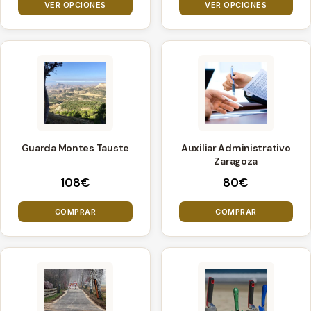
precios
elegir
elegir
VER OPCIONES
desde
VER OPCIONES
desde
100€
en
en
48€
hasta
la
la
hasta
260€
página
página
384€
de
de
producto
producto
Guarda Montes Tauste
Auxiliar Administrativo
Zaragoza
108
€
80
€
COMPRAR
COMPRAR
Este
Este
producto
producto
tiene
tiene