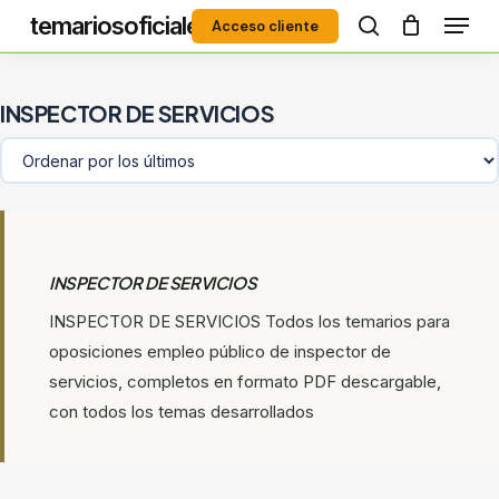
Menú
Skip
temariosoficiales
Acceso cliente
to
search
Close
main
Menu
content
INSPECTOR DE SERVICIOS
INSPECTOR DE SERVICIOS
INSPECTOR DE SERVICIOS Todos los temarios para
oposiciones empleo público de inspector de
servicios, completos en formato PDF descargable,
con todos los temas desarrollados