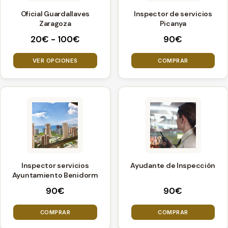
variantes.
Oficial Guardallaves
Inspector de servicios
Las
Zaragoza
Picanya
opciones
Rango
20
€
-
100
€
90
€
se
de
pueden
precios:
VER OPCIONES
COMPRAR
elegir
desde
20€
en
hasta
la
100€
página
de
producto
Inspector servicios
Ayudante de Inspección
Ayuntamiento Benidorm
90
€
90
€
COMPRAR
COMPRAR