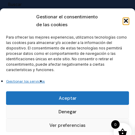
Buscar
Buscar
Gestionar el consentimiento
de las cookies
Para ofrecer las mejores experiencias, utilizamos tecnologías como
las cookies para almacenar y/o acceder a la información del
Todos nuestros productos tienen 
dispositivo. El consentimiento de estas tecnologías nos permitirá
incluido el IVA en su precio.
procesar datos como el comportamiento de navegación o las
identificaciones únicas en este sitio. No consentir o retirar el
consentimiento, puede afectar negativamente a ciertas
características y funciones.
Gestionar los servicios
Formacionventiocho2023 SL
Aceptar
Denegar
0
Ver preferencias
© 2026 temariosoficiales. temariosoficiales.com