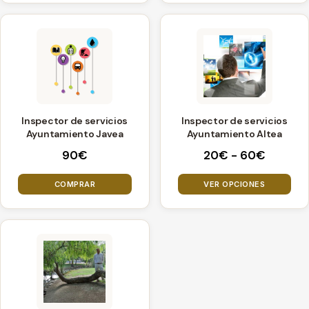
Este
producto
tiene
múltiples
variantes.
Inspector de servicios
Inspector de servicios
Las
Ayuntamiento Javea
Ayuntamiento Altea
opciones
Rango
90
€
20
€
-
60
€
se
de
pueden
precios
COMPRAR
VER OPCIONES
elegir
desde
20€
en
hasta
la
60€
página
de
producto