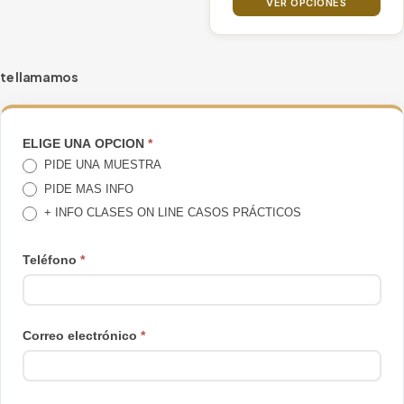
precios
VER OPCIONES
elegir
desde
48€
en
hasta
la
te llamamos
360€
página
de
producto
TE
ELIGE UNA OPCION
*
PIDE UNA MUESTRA
LLAMAMOS
PIDE MAS INFO
+ INFO CLASES ON LINE CASOS PRÁCTICOS
Teléfono
*
Correo electrónico
*