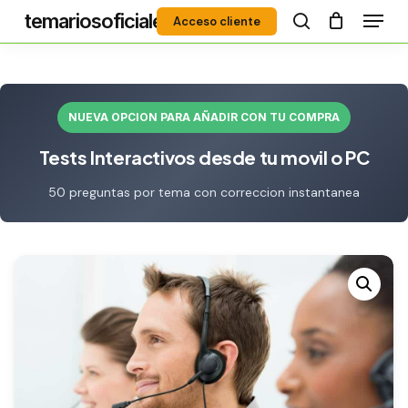
Menú
Skip
temariosoficiales
Acceso cliente
to
search
Close
main
Menu
content
NUEVA OPCION PARA AÑADIR CON TU COMPRA
Tests Interactivos desde tu movil o PC
50 preguntas por tema con correccion instantanea