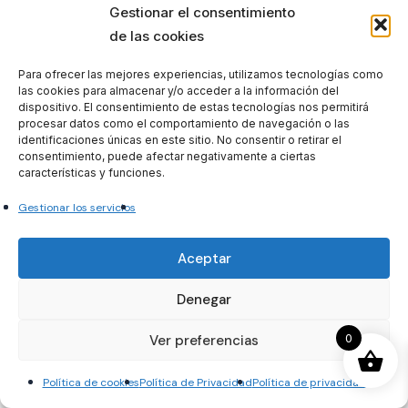
Gestionar el consentimiento
actividades deportivas y servicios. Oferta de
de las cookies
instalaciones deportivas. Oferta de eventos
deportivos. Patrimonio Natural del municipio.
Para ofrecer las mejores experiencias, utilizamos tecnologías como
Ayudas y subvenciones.
las cookies para almacenar y/o acceder a la información del
dispositivo. El consentimiento de estas tecnologías nos permitirá
procesar datos como el comportamiento de navegación o las
TEMA 65.-
Dirección de los servicios deportivos
identificaciones únicas en este sitio. No consentir o retirar el
consentimiento, puede afectar negativamente a ciertas
municipales: Programas deportivos en edad
características y funciones.
escolar. Diseño y planificación de programas de
actividades. Valores e inclusión social a través
Gestionar los servicios
del juego. Objetivos y características. Ejemplos.
Aceptar
TEMA 66.-
Dirección de los servicios deportivos
Denegar
municipales: Programas deportivos para
personas mayores principios gerontológicos y
0
Ver preferencias
principios deportivos. Tipos de programas.
Objetivos y características. Ejemplos.
Política de cookies
Política de Privacidad
Política de privacidad