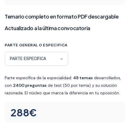
de
precios:
Temario completo en formato PDF descargable
desde
Actualizado a la última convocatoria
72€
PARTE GENERAL O ESPECIFICA
hasta
360€
Parte específica de la especialidad:
48 temas
desarrollados,
con
2400 preguntas
de test (50 por tema) y su solución
razonada. El núcleo que marca la diferencia en tu oposición.
288
€