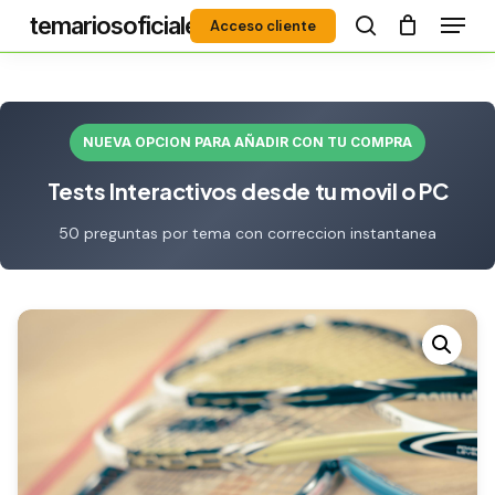
Menú
Skip
temariosoficiales
Acceso cliente
to
search
Close
main
Menu
content
NUEVA OPCION PARA AÑADIR CON TU COMPRA
Tests Interactivos desde tu movil o PC
50 preguntas por tema con correccion instantanea