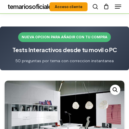
Menú
Skip
temariosoficiales
Acceso cliente
to
search
Close
main
Menu
content
NUEVA OPCION PARA AÑADIR CON TU COMPRA
Tests Interactivos desde tu movil o PC
50 preguntas por tema con correccion instantanea