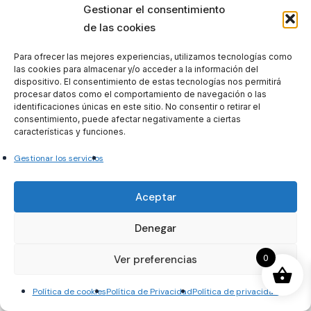
Gestionar el consentimiento
Teléfono
*
de las cookies
Para ofrecer las mejores experiencias, utilizamos tecnologías como
las cookies para almacenar y/o acceder a la información del
Correo electrónico
*
dispositivo. El consentimiento de estas tecnologías nos permitirá
procesar datos como el comportamiento de navegación o las
identificaciones únicas en este sitio. No consentir o retirar el
consentimiento, puede afectar negativamente a ciertas
DINOS QUÉ OPOSICIÓN TE INTERESA Y LO QUE
características y funciones.
NECESITAS
*
Gestionar los servicios
Aceptar
ENVIAR
Denegar
0
Ver preferencias
Política de cookies
Política de Privacidad
Política de privacidad