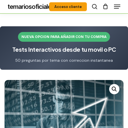
Menú
Skip
temariosoficiales
Acceso cliente
to
search
Close
main
Menu
content
NUEVA OPCION PARA AÑADIR CON TU COMPRA
Tests Interactivos desde tu movil o PC
50 preguntas por tema con correccion instantanea