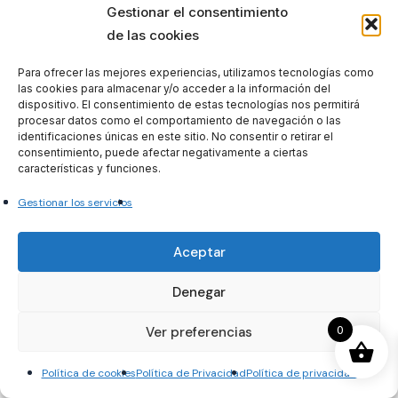
centros y recursos.
Gestionar el consentimiento
Técnico en Psicología Consellería
de las cookies
Justicia
Para ofrecer las mejores experiencias, utilizamos tecnologías como
las cookies para almacenar y/o acceder a la información del
45. La valoración del grado de la discapacidad. Los
dispositivo. El consentimiento de estas tecnologías nos permitirá
equipos de
procesar datos como el comportamiento de navegación o las
valoración y orientación para personas con
identificaciones únicas en este sitio. No consentir o retirar el
consentimiento, puede afectar negativamente a ciertas
discapacidad. Papel del psicólogo.
características y funciones.
46. Las personas con enfermedad mental grave.
Gestionar los servicios
Marco formativo
básico. Aspectos psicosociales de los trastornos
Aceptar
mentales y atención a
personas con trastorno mental grave. Principales
Denegar
clasificaciones de los
trastornos mentales. Principio de rehabilitación y
0
Ver preferencias
reinserción social.
El nuevo paradigma de la recuperación. La
Política de cookies
Política de Privacidad
Política de privacidad
continuidad de cuidados.