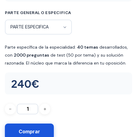
de
precios:
PARTE GENERAL O ESPECIFICA
desde
120€
Parte específica de la especialidad:
40 temas
desarrollados,
hasta
con
2000 preguntas
de test (50 por tema) y su solución
360€
razonada. El núcleo que marca la diferencia en tu oposición.
240
€
Comprar