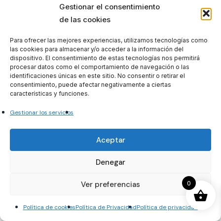
locales y ejercicio de acciones. Recursos
Gestionar el consentimiento
administrativos y
de las cookies
jurisdiccionales contra los actos locales. La
Para ofrecer las mejores experiencias, utilizamos tecnologías como
sustitución y disolución de Corporaciones
las cookies para almacenar y/o acceder a la información del
dispositivo. El consentimiento de estas tecnologías nos permitirá
Locales.
procesar datos como el comportamiento de navegación o las
Tema 67.- El personal al servicio de las Entidades
identificaciones únicas en este sitio. No consentir o retirar el
consentimiento, puede afectar negativamente a ciertas
Locales: clases y régimen jurídico.
características y funciones.
Tema 68.- El acceso a la función pública local:
principios reguladores. Requisitos. Sistemas
Gestionar los servicios
selectivos. La
extinción de la condición de empleado público.
Aceptar
Tema 69.- Las situaciones administrativas del
Denegar
personal funcionario de carrera.
Tema 70.- El régimen de provisión y movilidad de
0
Ver preferencias
puestos de trabajo del personal funcionario de
carrera.
Política de cookies
Política de Privacidad
Política de privacidad
Tema 71.- Los derechos del personal funcionario