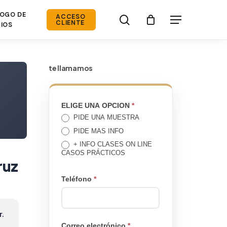
OGO DE
search
ACCESO
Menú
CLIENTE
IOS
te llamamos
TE
ELIGE UNA OPCION
*
PIDE UNA MUESTRA
LLAMAMOS
PIDE MAS INFO
+ INFO CLASES ON LINE
CASOS PRÁCTICOS
ruz
Teléfono
*
r.
Correo electrónico
*