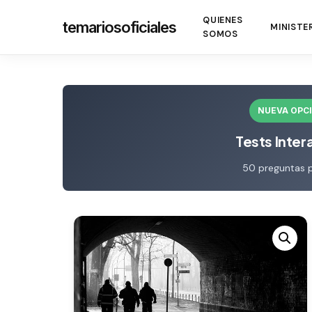
Skip
QUIENES
temariosoficiales
to
MINISTE
SOMOS
main
content
NUEVA OPC
Tests Inter
50 preguntas 