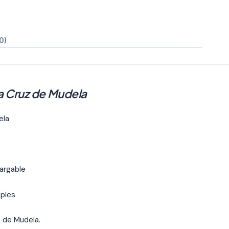
0)
ta Cruz de Mudela
ela
argable
iples
 de Mudela.