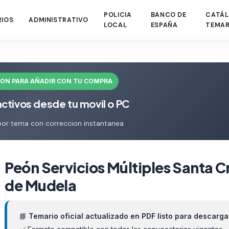
POLICIA
BANCO DE
CATÁL
RIOS
ADMINISTRATIVO
LOCAL
ESPAÑA
TEMAR
ION PARA AÑADIR CON TU COMPRA
activos desde tu movil o PC
por tema con correccion instantanea
Peón Servicios Múltiples Santa C
de Mudela
📘
Temario oficial actualizado en PDF listo para descarga