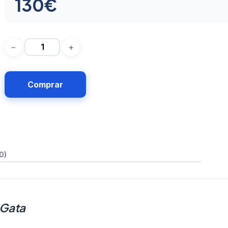
130
€
Comprar
0)
 Gata