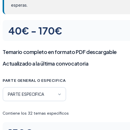
esperas.
Rango
40
€
-
170
€
de
precios:
Temario completo en formato PDF descargable
desde
Actualizado a la última convocatoria
40€
PARTE GENERAL O ESPECIFICA
hasta
170€
Contiene los 32 temas específicos