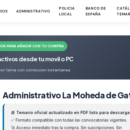
POLICIA
BANCO DE
CATÁL
RIOS
ADMINISTRATIVO
LOCAL
ESPAÑA
TEMAR
ION PARA AÑADIR CON TU COMPRA
activos desde tu movil o PC
por tema con correccion instantanea
Administrativo La Moheda de Ga
📘
Temario oficial actualizado en PDF listo para descarga
✅ Formato compatible con todas las convocatorias vigentes.
🚀 Acceso inmediato tras la compra. Sin suscripciones. Sin