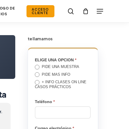
OGO DE
search
ACCESO
Menú
CLIENTE
IOS
te llamamos
TE
ELIGE UNA OPCION
*
PIDE UNA MUESTRA
LLAMAMOS
PIDE MAS INFO
+ INFO CLASES ON LINE
CASOS PRÁCTICOS
ta
Teléfono
*
r.
Correo electrónico
*