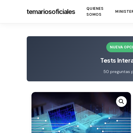
Skip
QUIENES
temariosoficiales
to
MINISTE
SOMOS
main
content
NUEVA OPC
Tests Inter
50 preguntas 