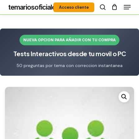
Menú
Skip
temariosoficiales
Acceso cliente
to
search
Close
main
Menu
content
NUEVA OPCION PARA AÑADIR CON TU COMPRA
Tests Interactivos desde tu movil o PC
50 preguntas por tema con correccion instantanea