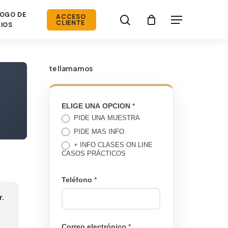
OGO DE
search
ACCESO
Menú
CLIENTE
IOS
te llamamos
TE
ELIGE UNA OPCION
*
PIDE UNA MUESTRA
LLAMAMOS
PIDE MAS INFO
+ INFO CLASES ON LINE
CASOS PRÁCTICOS
Teléfono
*
r.
Correo electrónico
*