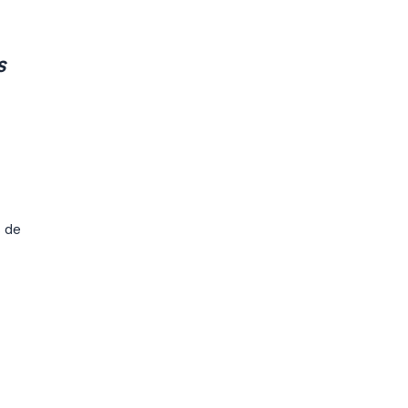
s
s de