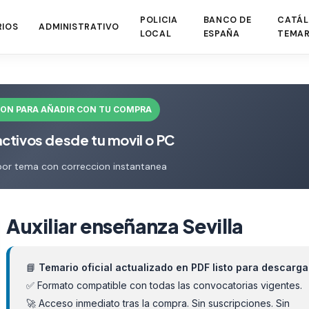
POLICIA
BANCO DE
CATÁL
RIOS
ADMINISTRATIVO
LOCAL
ESPAÑA
TEMAR
ION PARA AÑADIR CON TU COMPRA
activos desde tu movil o PC
por tema con correccion instantanea
Auxiliar enseñanza Sevilla
📘
Temario oficial actualizado en PDF listo para descarga
✅ Formato compatible con todas las convocatorias vigentes.
🚀 Acceso inmediato tras la compra. Sin suscripciones. Sin