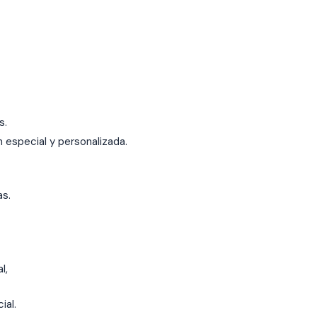
s.
 especial y personalizada.
as.
l,
ial.