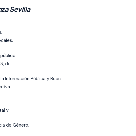
za Sevilla
.
s.
ocales.
público.
3, de
la Información Pública y Buen
ativa
tal y
cia de Género.