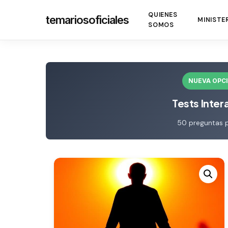
Skip
QUIENES
temariosoficiales
to
MINISTE
SOMOS
main
content
NUEVA OPC
Tests Inter
50 preguntas 