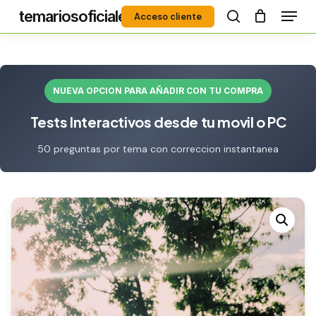
Menú
Skip
temariosoficiales
Acceso cliente
to
search
Close
main
Menu
content
NUEVA OPCION PARA AÑADIR CON TU COMPRA
Tests Interactivos desde tu movil o PC
50 preguntas por tema con correccion instantanea