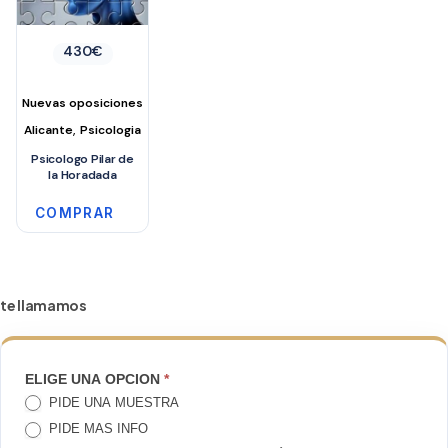
430
€
Nuevas oposiciones
,
Alicante
Psicologia
Psicologo Pilar de
la Horadada
COMPRAR
te llamamos
TE
ELIGE UNA OPCION
*
PIDE UNA MUESTRA
LLAMAMOS
PIDE MAS INFO