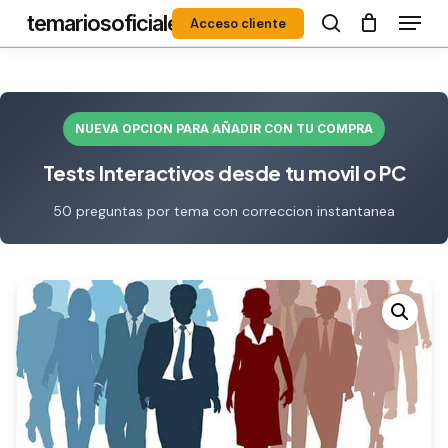
Menú
Skip
temariosoficiales
Acceso cliente
to
search
Close
main
Menu
content
NUEVA OPCION PARA AÑADIR CON TU COMPRA
Tests Interactivos desde tu movil o PC
50 preguntas por tema con correccion instantanea