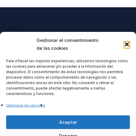
Buscar
Buscar
Gestionar el consentimiento
de las cookies
Para ofrecer las mejores experiencias, utilizamos tecnologías como
las cookies para almacenar y/o acceder a la información del
Todos nuestros productos tienen 
dispositivo. El consentimiento de estas tecnologías nos permitirá
incluido el IVA en su precio.
procesar datos como el comportamiento de navegación o las
identificaciones únicas en este sitio. No consentir o retirar el
consentimiento, puede afectar negativamente a ciertas
características y funciones.
Gestionar los servicios
Formacionventiocho2023 SL
Aceptar
Denegar