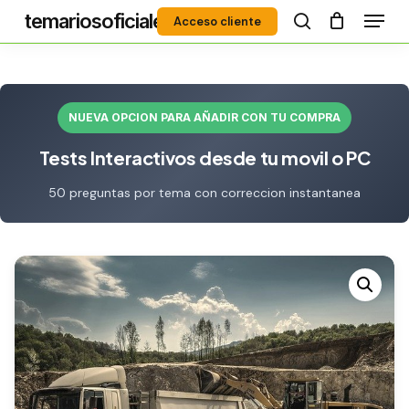
Menú
Skip
temariosoficiales
Acceso cliente
to
search
Close
main
Menu
content
NUEVA OPCION PARA AÑADIR CON TU COMPRA
Tests Interactivos desde tu movil o PC
50 preguntas por tema con correccion instantanea