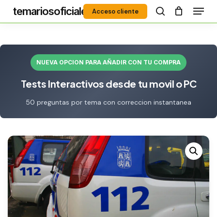
Menú
Skip
temariosoficiales
Acceso cliente
to
search
Close
main
Menu
content
NUEVA OPCION PARA AÑADIR CON TU COMPRA
Tests Interactivos desde tu movil o PC
50 preguntas por tema con correccion instantanea