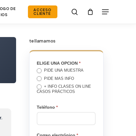
OGO DE
search
ACCESO
Menú
CLIENTE
IOS
te llamamos
TE
ELIGE UNA OPCION
*
PIDE UNA MUESTRA
LLAMAMOS
PIDE MAS INFO
+ INFO CLASES ON LINE
CASOS PRÁCTICOS
Teléfono
*
r.
Correo electrónico
*