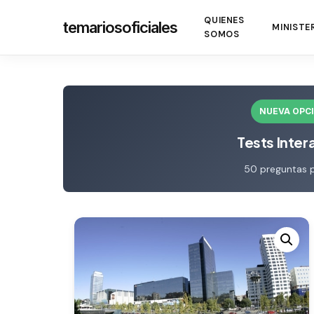
Skip
QUIENES
temariosoficiales
to
MINISTE
SOMOS
main
content
NUEVA OPC
Tests Inter
50 preguntas 