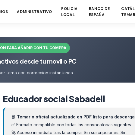
POLICIA
BANCO DE
CATÁL
RIOS
ADMINISTRATIVO
LOCAL
ESPAÑA
TEMAR
ION PARA AÑADIR CON TU COMPRA
activos desde tu movil o PC
por tema con correccion instantanea
Educador social Sabadell
📘
Temario oficial actualizado en PDF listo para descarga
✅ Formato compatible con todas las convocatorias vigentes.
🚀 Acceso inmediato tras la compra. Sin suscripciones. Sin