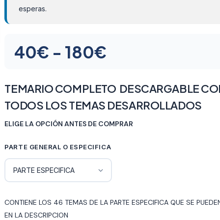
esperas.
Rango
40
€
-
180
€
de
precios:
TEMARIO COMPLETO DESCARGABLE CO
TODOS LOS TEMAS DESARROLLADOS
desde
ELIGE LA OPCIÓN ANTES DE COMPRAR
40€
hasta
PARTE GENERAL O ESPECIFICA
180€
CONTIENE LOS 46 TEMAS DE LA PARTE ESPECIFICA QUE SE PUEDE
EN LA DESCRIPCION