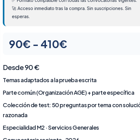
✅ Formato compatible con todas las convocatorias vigentes.
🚀 Acceso inmediato tras la compra. Sin suscripciones. Sin
esperas.
Rango
90
€
-
410
€
de
precios:
Desde 90 €
desde
Temas adaptados a la prueba escrita
90€
Parte común (Organización AGE) + parte específica
hasta
Colección de test: 50 preguntas por tema con soluci
razonada
410€
Especialidad M2 · Servicios Generales
Convocatoria reciente · 2026