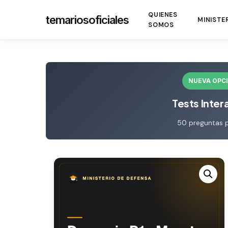
Skip
QUIENES
temariosoficiales
to
MINISTE
SOMOS
main
content
NUEVA OPC
Tests Inter
50 preguntas 