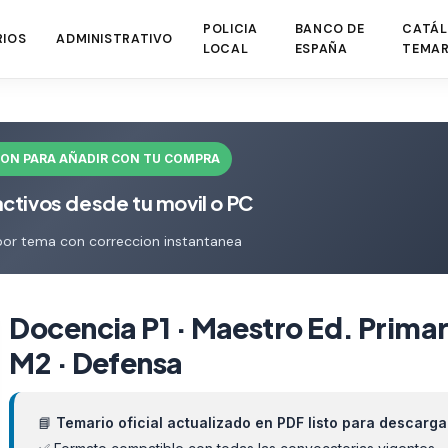
POLICIA
BANCO DE
CATÁL
RIOS
ADMINISTRATIVO
LOCAL
ESPAÑA
TEMAR
ION PARA AÑADIR CON TU COMPRA
activos desde tu movil o PC
por tema con correccion instantanea
Docencia P1 · Maestro Ed. Primar
M2 · Defensa
📘
Temario oficial actualizado en PDF listo para descarga