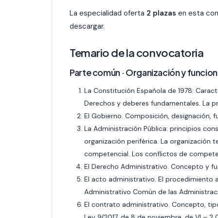
La especialidad oferta
2 plazas
en esta conv
descargar.
Temario de la convocatoria
Parte común · Organización y funcion
La Constitución Española de 1978: Caracter
Derechos y deberes fundamentales. La p
El Gobierno. Composición, designación, f
La Administración Pública: principios con
organización periférica. La organización 
competencial. Los conflictos de competen
El Derecho Administrativo. Concepto y f
El acto administrativo. El procedimiento 
Administrativo Común de las Administrac
El contrato administrativo. Concepto, tipo
Ley 9/2017, de 8 de noviembre, de VI – 2 