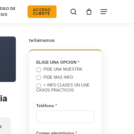
OGO DE
search
ACCESO
Menú
CLIENTE
IOS
te llamamos
TE
ELIGE UNA OPCION
*
PIDE UNA MUESTRA
LLAMAMOS
PIDE MAS INFO
+ INFO CLASES ON LINE
CASOS PRÁCTICOS
ia
Teléfono
*
r.
Correo electrónico
*