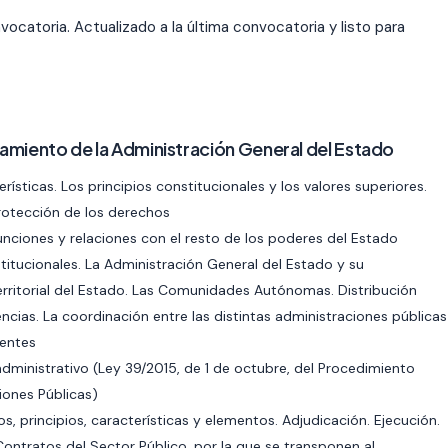
ocatoria. Actualizado a la última convocatoria y listo para
amiento de la Administración General del Estado
ísticas. Los principios constitucionales y los valores superiores.
rotección de los derechos
unciones y relaciones con el resto de los poderes del Estado
stitucionales. La Administración General del Estado y su
territorial del Estado. Las Comunidades Autónomas. Distribución
cias. La coordinación entre las distintas administraciones públicas
uentes
administrativo (Ley 39/2015, de 1 de octubre, del Procedimiento
iones Públicas)
s, principios, características y elementos. Adjudicación. Ejecución.
Contratos del Sector Público, por la que se transponen al