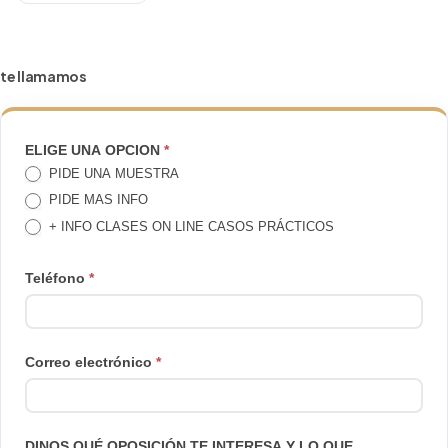
te llamamos
TE
ELIGE UNA OPCION
*
PIDE UNA MUESTRA
LLAMAMOS
PIDE MAS INFO
+ INFO CLASES ON LINE CASOS PRÁCTICOS
Teléfono
*
Correo electrónico
*
DINOS QUÉ OPOSICIÓN TE INTERESA Y LO QUE