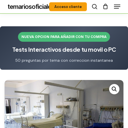
Menú
Skip
temariosoficiales
Acceso cliente
to
search
Close
main
Menu
content
NUEVA OPCION PARA AÑADIR CON TU COMPRA
Tests Interactivos desde tu movil o PC
50 preguntas por tema con correccion instantanea