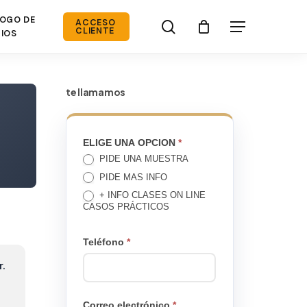
OGO DE
search
ACCESO
Menú
CLIENTE
IOS
te llamamos
TE
ELIGE UNA OPCION
*
PIDE UNA MUESTRA
LLAMAMOS
PIDE MAS INFO
+ INFO CLASES ON LINE
CASOS PRÁCTICOS
Teléfono
*
r.
Correo electrónico
*