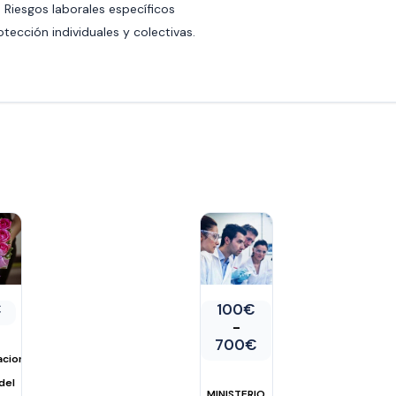
 Riesgos laborales específicos
tección individuales y colectivas.
€
100
€
-
Rango
700
€
acion
de
precios:
del
MINISTERIO