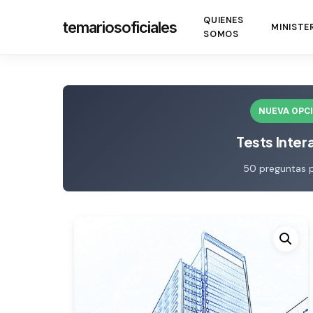
Skip
QUIENES
temariosoficiales
to
MINISTE
SOMOS
main
content
NUEVA OPC
Tests Inter
50 preguntas 