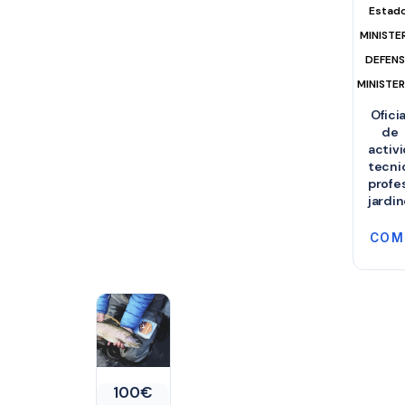
Estad
MINISTE
DEFEN
MINISTER
Oficia
de
activ
tecni
profe
jardin
COM
100
€