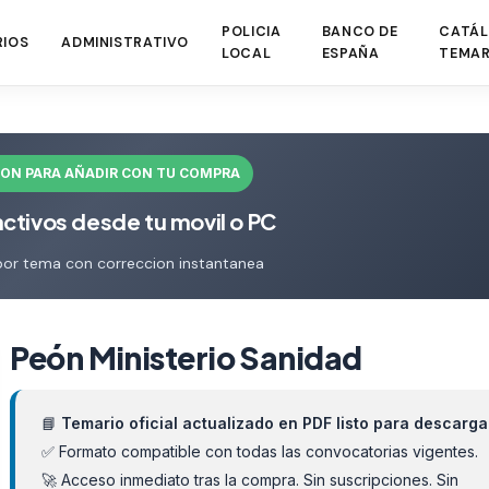
POLICIA
BANCO DE
CATÁL
RIOS
ADMINISTRATIVO
LOCAL
ESPAÑA
TEMAR
ION PARA AÑADIR CON TU COMPRA
activos desde tu movil o PC
por tema con correccion instantanea
Peón Ministerio Sanidad
📘
Temario oficial actualizado en PDF listo para descarga
✅ Formato compatible con todas las convocatorias vigentes.
🚀 Acceso inmediato tras la compra. Sin suscripciones. Sin