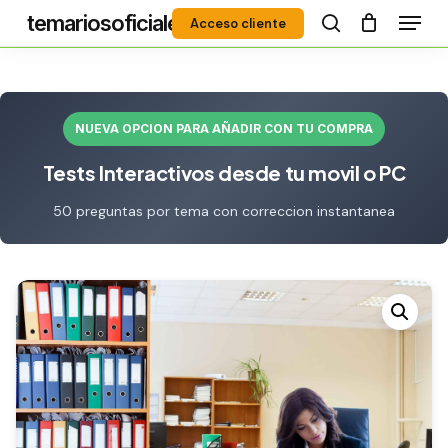
Menú
Skip
temariosoficiales
Acceso cliente
to
search
Close
main
Menu
content
NUEVA OPCION PARA AÑADIR CON TU COMPRA
Tests Interactivos desde tu movil o PC
50 preguntas por tema con correccion instantanea