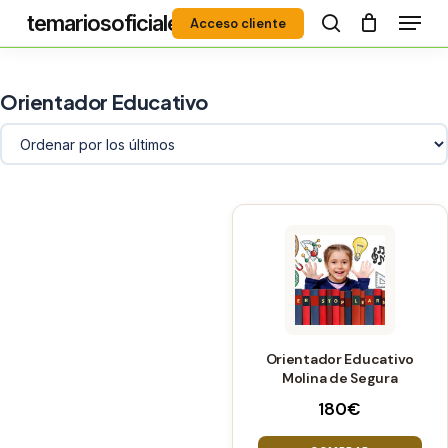
Menú
Skip
temariosoficiales
Acceso cliente
to
search
Close
main
Menu
content
Orientador Educativo
Orientador Educativo
Molina de Segura
180
€