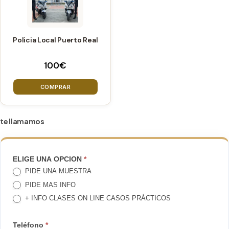
producto
producto
Policia Local Puerto Real
100
€
COMPRAR
te llamamos
TE
ELIGE UNA OPCION
*
PIDE UNA MUESTRA
LLAMAMOS
PIDE MAS INFO
+ INFO CLASES ON LINE CASOS PRÁCTICOS
Teléfono
*