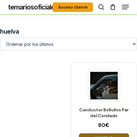
Menú
Skip
temariosoficiales
Acceso cliente
to
search
Close
main
Menu
content
huelva
Conductor Bollullos Par
del Condado
80
€