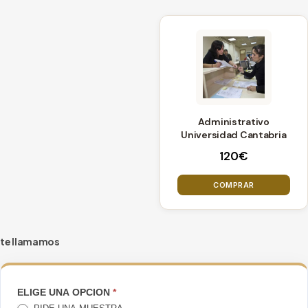
Administrativo
Universidad Cantabria
120
€
COMPRAR
te llamamos
TE
ELIGE UNA OPCION
*