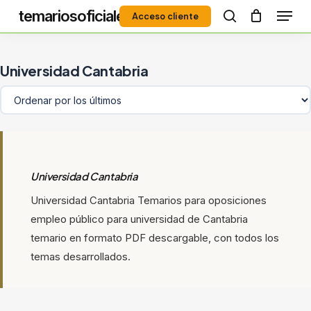
Menú
Skip
temariosoficiales
Acceso cliente
to
search
Close
main
Menu
content
Universidad Cantabria
Universidad Cantabria
Universidad Cantabria Temarios para oposiciones
empleo público para universidad de Cantabria
temario en formato PDF descargable, con todos los
temas desarrollados.