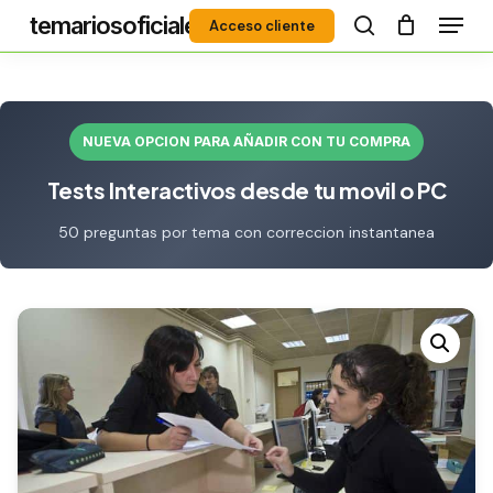
Menú
Skip
temariosoficiales
Acceso cliente
to
search
Close
main
Menu
content
NUEVA OPCION PARA AÑADIR CON TU COMPRA
Tests Interactivos desde tu movil o PC
50 preguntas por tema con correccion instantanea