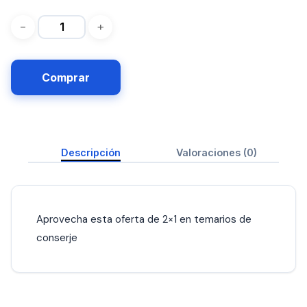
precio
precio
original
actual
era:
es:
120€.
60€.
Comprar
Descripción
Valoraciones (0)
Aprovecha esta oferta de 2×1 en temarios de
conserje