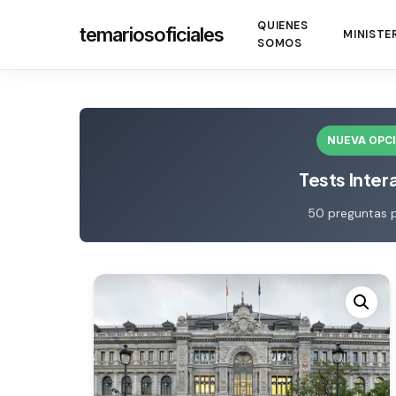
Skip
QUIENES
temariosoficiales
to
MINISTE
SOMOS
main
content
NUEVA OPC
Tests Inter
50 preguntas 