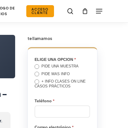
OGO DE
search
ACCESO
Menú
CLIENTE
IOS
te llamamos
TE
ELIGE UNA OPCION
*
PIDE UNA MUESTRA
LLAMAMOS
PIDE MAS INFO
+ INFO CLASES ON LINE
CASOS PRÁCTICOS
 –
Teléfono
*
r.
Correo electrónico
*