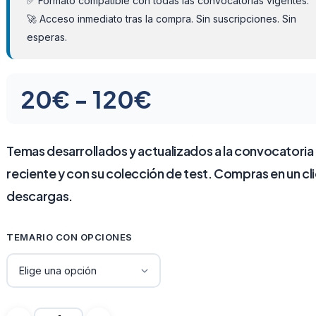
✅ Formato compatible con todas las convocatorias vigentes.
🚀 Acceso inmediato tras la compra. Sin suscripciones. Sin
esperas.
Rango
20
€
-
120
€
de
precios:
Temas desarrollados y actualizados a la convocatoria
reciente y con su colección de test. Compras en un cli
desde
descargas.
20€
hasta
TEMARIO CON OPCIONES
120€