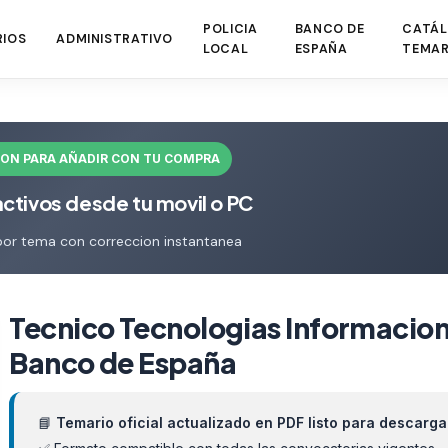
POLICIA
BANCO DE
CATÁL
RIOS
ADMINISTRATIVO
LOCAL
ESPAÑA
TEMAR
ION PARA AÑADIR CON TU COMPRA
activos desde tu movil o PC
por tema con correccion instantanea
Tecnico Tecnologias Informacion
Banco de España
📘
Temario oficial actualizado en PDF listo para descarga