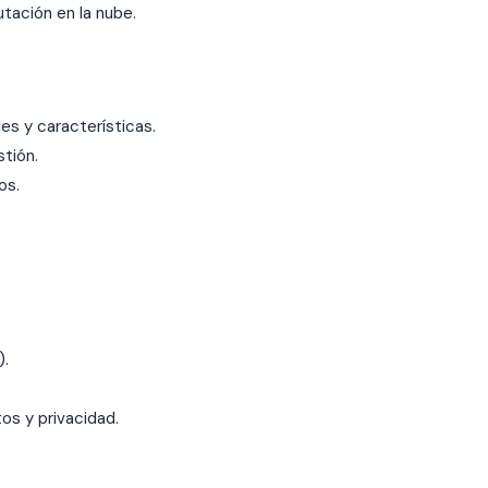
utación en la nube.
.
es y características.
tión.
os.
).
os y privacidad.