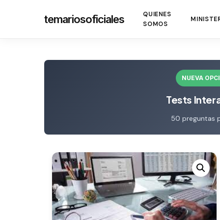
Skip
QUIENES
temariosoficiales
to
MINISTE
SOMOS
main
content
NUEVA OPC
Tests Inter
50 preguntas 