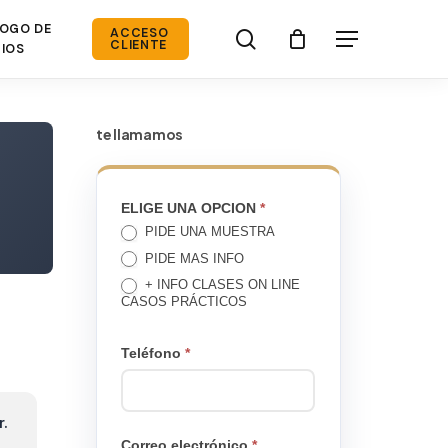
OGO DE
search
ACCESO
Menú
CLIENTE
IOS
te llamamos
TE
ELIGE UNA OPCION
*
PIDE UNA MUESTRA
LLAMAMOS
PIDE MAS INFO
+ INFO CLASES ON LINE
CASOS PRÁCTICOS
Teléfono
*
r.
Correo electrónico
*