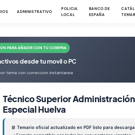
POLICIA
BANCO DE
CATÁL
RIOS
ADMINISTRATIVO
LOCAL
ESPAÑA
TEMAR
ION PARA AÑADIR CON TU COMPRA
activos desde tu movil o PC
por tema con correccion instantanea
Técnico Superior Administración
Especial Huelva
📘
Temario oficial actualizado en PDF listo para descarga