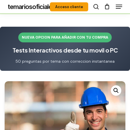
Menú
Skip
temariosoficiales
Acceso cliente
to
search
Close
main
Menu
content
NUEVA OPCION PARA AÑADIR CON TU COMPRA
Tests Interactivos desde tu movil o PC
50 preguntas por tema con correccion instantanea