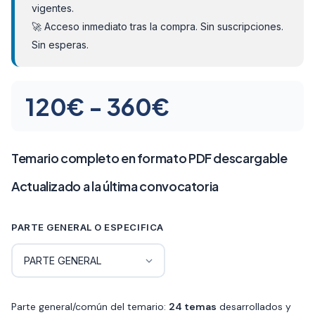
vigentes.
🚀 Acceso inmediato tras la compra. Sin suscripciones.
Sin esperas.
Rango
120
€
-
360
€
de
precios:
Temario completo en formato PDF descargable
desde
Actualizado a la última convocatoria
120€
PARTE GENERAL O ESPECIFICA
hasta
360€
Parte general/común del temario:
24 temas
desarrollados y