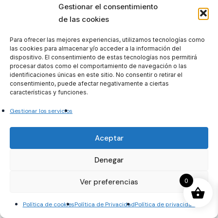
Gestionar el consentimiento
Nacional de Seguridad e Higiene en el Trabajo. La
de las cookies
Red Española de Seguridad y Salud en el Trabajo.
Para ofrecer las mejores experiencias, utilizamos tecnologías como
La
las cookies para almacenar y/o acceder a la información del
dispositivo. El consentimiento de estas tecnologías nos permitirá
procesar datos como el comportamiento de navegación o las
Fundación para la Prevención de Riesgos
identificaciones únicas en este sitio. No consentir o retirar el
Laborales.
consentimiento, puede afectar negativamente a ciertas
características y funciones.
Tema 4. El marco jurídico de la prevención de
Gestionar los servicios
riesgos laborales en España: antecedentes
Aceptar
inmediatos.
Denegar
La Constitución de 1978. El Estatuto de los
Trabajadores.
0
Ver preferencias
El ámbito de la función pública. La Ley 31/1995, de
Política de cookies
Política de Privacidad
Política de privacidad