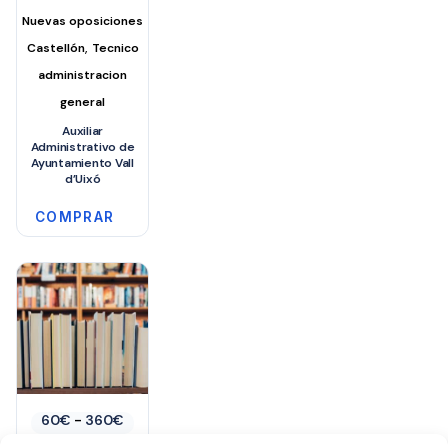
Nuevas oposiciones
,
Castellón
Tecnico
administracion
general
Auxiliar
Administrativo de
Ayuntamiento Vall
d’Uixó
COMPRAR
Rango
60
€
-
360
€
de