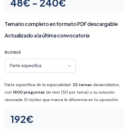
Rango
48
€
-
240
€
de
precios:
Temario completo en formato PDF descargable
desde
Actualizado a la última convocatoria
48€
BLOQUE
hasta
240€
Parte específica de la especialidad:
32 temas
desarrollados,
con
1600 preguntas
de test (50 por tema) y su solución
razonada. El núcleo que marca la diferencia en tu oposición.
192
€