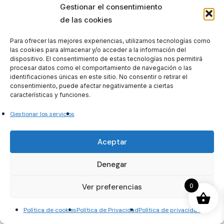
precios:
Gestionar el consentimiento
desde
,
BIBLIOTECAS
60€
de las cookies
hasta
Nuevas oposiciones
360€
Castellón
Para ofrecer las mejores experiencias, utilizamos tecnologías como
las cookies para almacenar y/o acceder a la información del
Técnico Biblioteca
dispositivo. El consentimiento de estas tecnologías nos permitirá
La Vall d’Uixó
procesar datos como el comportamiento de navegación o las
identificaciones únicas en este sitio. No consentir o retirar el
VER
consentimiento, puede afectar negativamente a ciertas
OPCIONES
características y funciones.
Este
Gestionar los servicios
producto
tiene
Aceptar
múltiples
variantes.
Denegar
Las
opciones
0
Ver preferencias
150
€
se
pueden
Política de cookies
Política de Privacidad
Política de privacidad
,
EDUCADOR SOCIAL
elegir