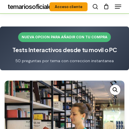
Menú
Skip
temariosoficiales
Acceso cliente
to
search
Close
main
Menu
content
NUEVA OPCION PARA AÑADIR CON TU COMPRA
Tests Interactivos desde tu movil o PC
50 preguntas por tema con correccion instantanea