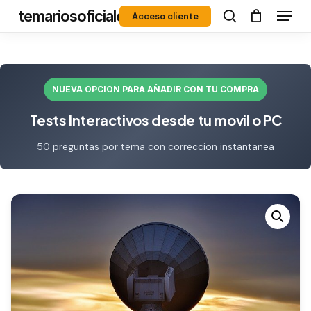
Menú
Skip
temariosoficiales
Acceso cliente
to
search
Close
main
Menu
content
NUEVA OPCION PARA AÑADIR CON TU COMPRA
Tests Interactivos desde tu movil o PC
50 preguntas por tema con correccion instantanea