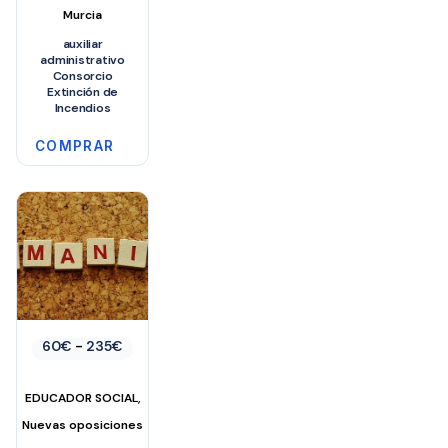
Murcia
auxiliar
administrativo
Consorcio
Extinción de
Incendios
COMPRAR
Rango
60
€
-
235
€
de
precios:
desde
,
EDUCADOR SOCIAL
60€
hasta
Nuevas oposiciones
235€