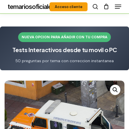
Menú
Skip
temariosoficiales
Acceso cliente
to
search
Close
main
Menu
content
NUEVA OPCION PARA AÑADIR CON TU COMPRA
Tests Interactivos desde tu movil o PC
50 preguntas por tema con correccion instantanea