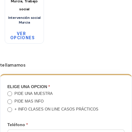
,
Murcia
Trabajo
social
Intervención social
Murcia
VER
OPCIONES
Este
producto
tiene
te llamamos
múltiples
variantes.
Las
TE
ELIGE UNA OPCION
*
opciones
PIDE UNA MUESTRA
LLAMAMOS
se
PIDE MAS INFO
pueden
+ INFO CLASES ON LINE CASOS PRÁCTICOS
elegir
en
Teléfono
*
la