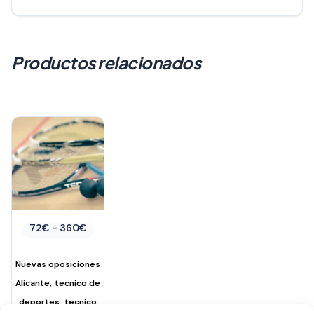
Productos relacionados
Rango
72
€
-
360
€
de
precios:
desde
Nuevas oposiciones
72€
,
hasta
Alicante
tecnico de
360€
,
deportes
tecnico