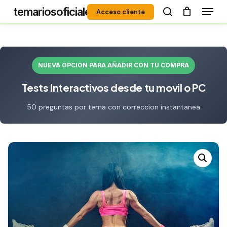
Menú
Skip
temariosoficiales
Acceso cliente
to
search
Close
main
Menu
content
NUEVA OPCION PARA AÑADIR CON TU COMPRA
Tests Interactivos desde tu movil o PC
50 preguntas por tema con correccion instantanea