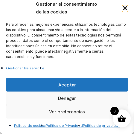
deportes
Gestionar el consentimiento
de las cookies
Técnico Superior
Deportes Villena
Para ofrecer las mejores experiencias, utilizamos tecnologías como
VER
las cookies para almacenar y/o acceder a la información del
OPCIONES
dispositivo. El consentimiento de estas tecnologías nos permitirá
procesar datos como el comportamiento de navegación o las
Este
identificaciones únicas en este sitio. No consentir o retirar el
producto
consentimiento, puede afectar negativamente a ciertas
tiene
características y funciones.
múltiples
Gestionar los servicios
variantes.
Las
Aceptar
opciones
Rango
120
€
-
360
€
se
de
Denegar
precios:
pueden
desde
tecnico de
elegir
0
Ver preferencias
120€
hasta
deportes
en
360€
Tecnico deportes
Política de cookies
Política de Privacidad
Política de privacidad
la
Nigran