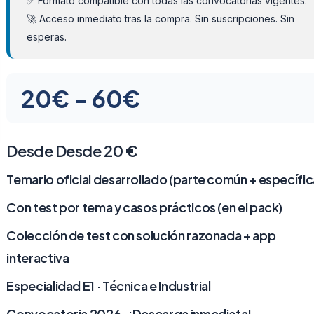
✅ Formato compatible con todas las convocatorias vigentes.
🚀 Acceso inmediato tras la compra. Sin suscripciones. Sin
esperas.
Rango
20
€
-
60
€
de
precios:
Desde Desde 20 €
desde
Temario oficial desarrollado (parte común + específic
20€
Con test por tema y casos prácticos (en el pack)
hasta
Colección de test con solución razonada + app
interactiva
60€
Especialidad E1 · Técnica e Industrial
Convocatoria 2026 · ¡Descarga inmediata!