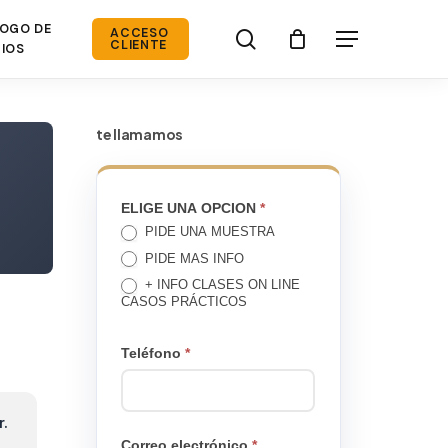
OGO DE
search
ACCESO
Menú
CLIENTE
IOS
te llamamos
TE
ELIGE UNA OPCION
*
PIDE UNA MUESTRA
LLAMAMOS
PIDE MAS INFO
+ INFO CLASES ON LINE
CASOS PRÁCTICOS
Teléfono
*
r.
Correo electrónico
*