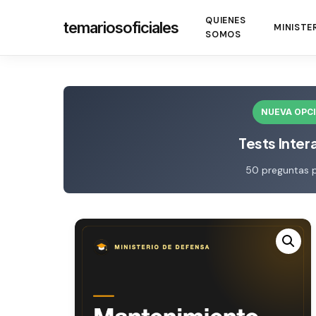
Skip
QUIENES
temariosoficiales
to
MINISTE
SOMOS
main
content
NUEVA OPC
Tests Inter
50 preguntas 