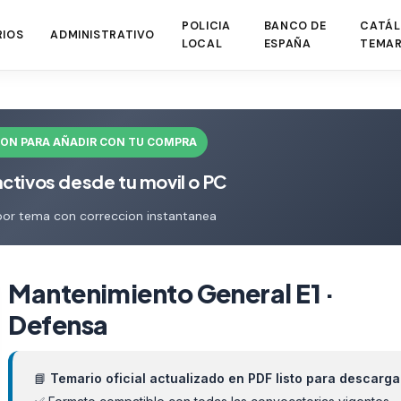
POLICIA
BANCO DE
CATÁL
RIOS
ADMINISTRATIVO
LOCAL
ESPAÑA
TEMAR
ION PARA AÑADIR CON TU COMPRA
activos desde tu movil o PC
por tema con correccion instantanea
Mantenimiento General E1 ·
Defensa
📘
Temario oficial actualizado en PDF listo para descarga