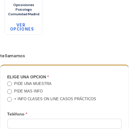
300€
Oposiciones
la
Psicologo
página
Comunidad Madrid
de
VER
producto
OPCIONES
Este
producto
tiene
te llamamos
múltiples
variantes.
Las
TE
ELIGE UNA OPCION
*
opciones
PIDE UNA MUESTRA
LLAMAMOS
se
PIDE MAS INFO
pueden
+ INFO CLASES ON LINE CASOS PRÁCTICOS
elegir
en
Teléfono
*
la
página