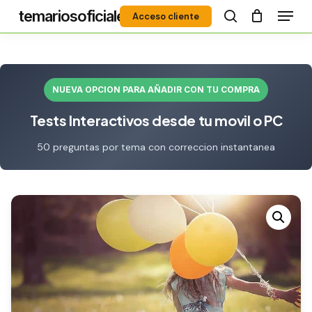
Menú
Skip
temariosoficiales
Acceso cliente
to
search
Close
main
Menu
content
NUEVA OPCION PARA AÑADIR CON TU COMPRA
Tests Interactivos desde tu movil o PC
50 preguntas por tema con correccion instantanea