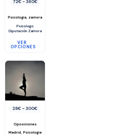
Rango
72
€
-
360
€
de
precios:
desde
,
Psicologia
zamora
72€
hasta
Psicologo
360€
Diputación Zamora
VER
OPCIONES
Este
producto
tiene
múltiples
variantes.
Las
opciones
Rango
28
€
-
300
€
se
de
precios:
pueden
desde
Oposiciones
elegir
28€
,
hasta
Madrid
Psicologia
en