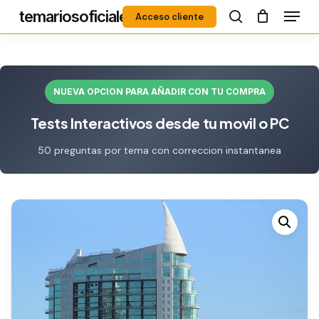
Menú
Skip
temariosoficiales
Acceso cliente
to
search
Close
main
Menu
content
NUEVA OPCION PARA AÑADIR CON TU COMPRA
Tests Interactivos desde tu movil o PC
50 preguntas por tema con correccion instantanea